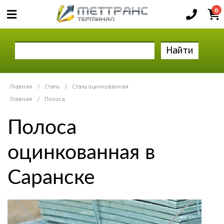
0
Найти
Главная
/
Сталь
/
Сталь оцинкованная
Главная
/
Полоса
Полоса
оцинкованная в
Саранске