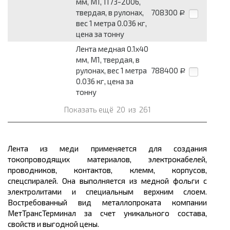
мм, М1, 1173-2006,
твердая, в рулонах,
708300
Р
вес 1 метра 0.036 кг,
цена за тонну
Лента медная 0.1x40
мм, М1, твердая, в
рулонах, вес 1 метра
788400
Р
0.036 кг, цена за
тонну
Показать ещё
20
из
261
Лента из меди применяется для создания
токопроводящих материалов, электрокабелей,
проводников, контактов, клемм, корпусов,
спецспиралей. Она выполняется из медной фольги с
электролитами и специальным верхним слоем.
Востребованный вид металлопроката компании
МетТрансТерминал за счет уникального состава,
свойств и выгодной цены.