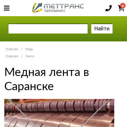
0
Найти
Главная
/
Медь
Главная
/
Лента
Медная лента в
Саранске