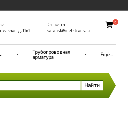
0
Эл. почта
тельная, д. 11к1
saransk@met-trans.ru
Трубопроводная
а
Ещё...
арматура
Найти