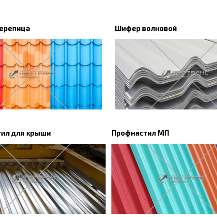
ерепица
Шифер волновой
ил для крыши
Профнастил МП