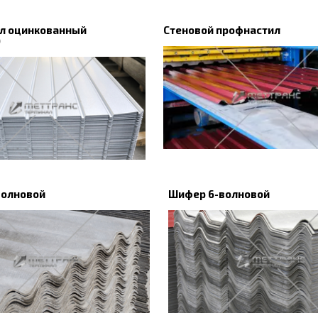
л оцинкованный
Стеновой профнастил
)
волновой
Шифер 6-волновой