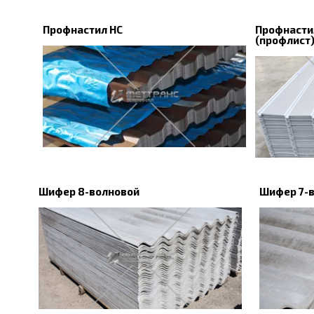
Профнастил НС
Профнасти
(профлист
Шифер 8-волновой
Шифер 7-