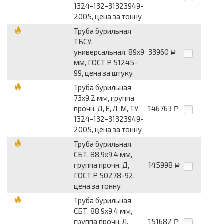
1324-132-31323949-
2005, цена за тонну
Труба бурильная
ТБСУ,
универсальная, 89х9
33960
Р
мм, ГОСТ Р 51245-
99, цена за штуку
Труба бурильная
73х9.2 мм, группа
прочн. Д, Е, Л, М, ТУ
146763
Р
1324-132-31323949-
2005, цена за тонну
Труба бурильная
СБТ, 88.9х9.4 мм,
группа прочн. Д,
145998
Р
ГОСТ Р 50278-92,
цена за тонну
Труба бурильная
СБТ, 88.9х9.4 мм,
группа прочн. Л,
151682
Р