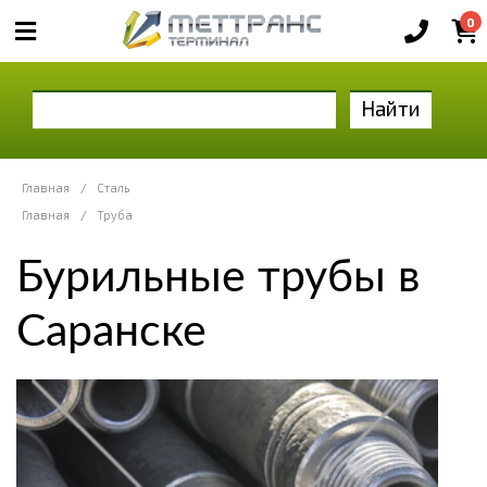
0
Найти
Главная
/
Сталь
Главная
/
Труба
Бурильные трубы в
Саранске