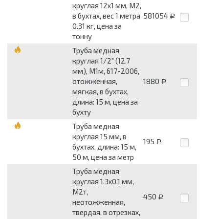
круглая 12x1 мм, М2,
в бухтах, вес 1 метра
581054
Р
0.31 кг, цена за
тонну
Труба медная
круглая 1/2" (12.7
мм), М1м, 617-2006,
отожженная,
1880
Р
мягкая, в бухтах,
длина: 15 м, цена за
бухту
Труба медная
круглая 15 мм, в
195
Р
бухтах, длина: 15 м,
50 м, цена за метр
Труба медная
круглая 1.3x0.1 мм,
М2т,
450
Р
неотожженная,
твердая, в отрезках,