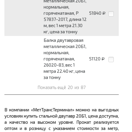
металлическая 20Б1,
нормальная,
горячекатаная, Р
51840
Р
57837-2017, длина 12
м, вес 1 метра 21.30
кг, цена за тонну
Балка двутавровая
металлическая 20Б1,
нормальная,
горячекатаная,
51120
Р
26020-83, вес 1
метра 22.40 кг, цена
за тонну
Показать ещё
20
из
87
В компании «МетТрансТерминал» можно на выгодных
условиях купить стальной двутавр 20Б1, цена доступна,
а качество на высоком уровне. Прокат реализуется
оптом и в розницу с указанием стоимости за метр,