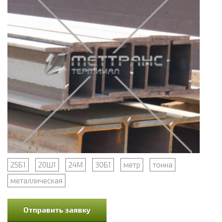
25Б1
20Ш1
24М
30Б1
метр
тонна
металлическая
Отправить заявку