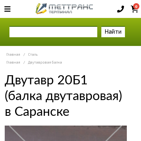
0
Найти
Главная
/
Сталь
Главная
/
Двутавровая балка
Двутавр 20Б1
(балка двутавровая)
в Саранске