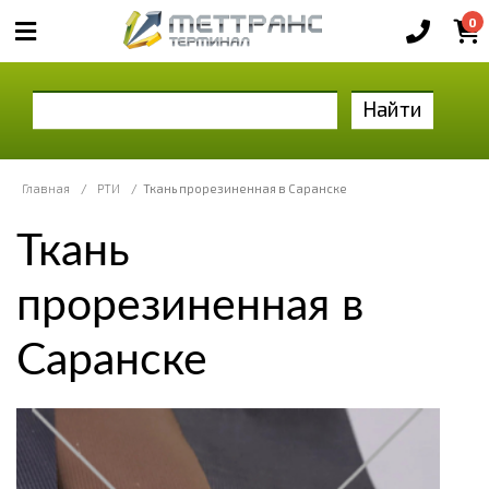
0
Найти
Главная
/
РТИ
/
Ткань прорезиненная в Саранске
Ткань
прорезиненная в
Саранске